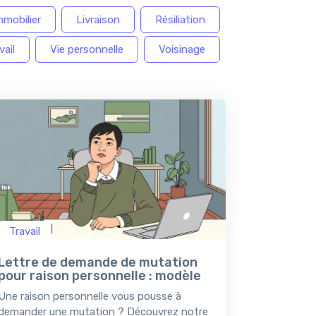
mmobilier
Livraison
Résiliation
vail
Vie personnelle
Voisinage
Travail
Lettre de demande de mutation
pour raison personnelle : modèle
Une raison personnelle vous pousse à
demander une mutation ? Découvrez notre