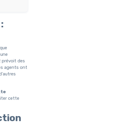
:
ique
 une
2
prévoit des
les agents ont
d'autres
tte
iter cette
ction