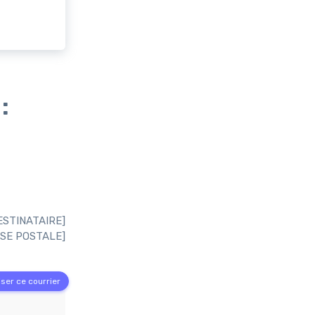
:
ESTINATAIRE]
SE POSTALE]
ser ce courrier