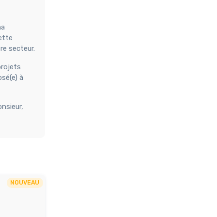
ma
ette
re secteur.
projets
sé(e) à
nsieur,
NOUVEAU