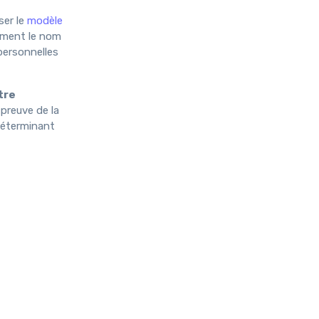
iser le
modèle
amment le nom
personnelles
tre
 preuve de la
 déterminant