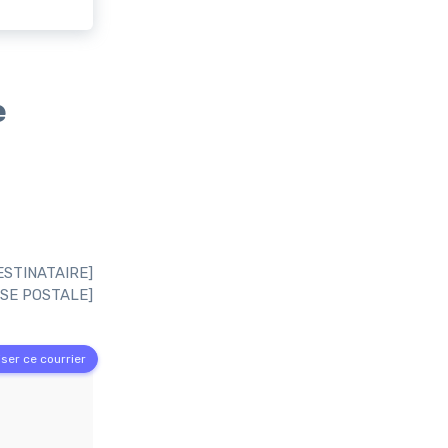
e
ESTINATAIRE]
SE POSTALE]
ser ce courrier