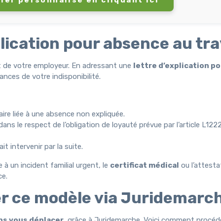
plication pour absence au tra
t de votre employeur. En adressant une
lettre d’explication p
ances de votre indisponibilité.
aire liée à une absence non expliquée.
ans le respect de l’obligation de loyauté prévue par l’article L12
t intervenir par la suite.
 à un incident familial urgent, le
certificat médical
ou l’attesta
ce.
ser ce modèle via Juridemarc
ns vous déplacer
, grâce à Juridemarche. Voici comment procéde