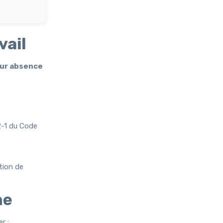
vail
our absence
22-1 du Code
tion de
he
r :