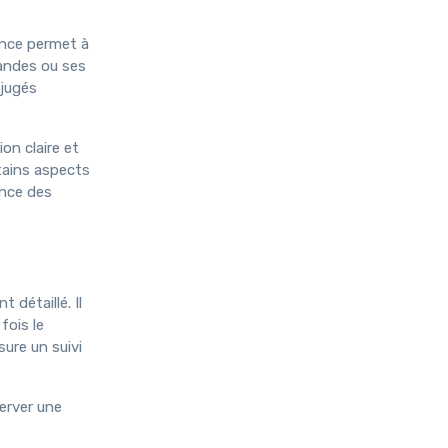
ance permet à
mandes ou ses
 jugés
on claire et
rtains aspects
nence des
détaillé. Il
fois le
ure un suivi
server une