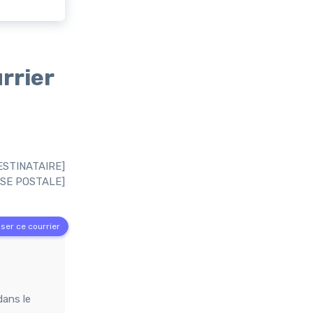
urrier
ESTINATAIRE]
SE POSTALE]
ser ce courrier
dans le