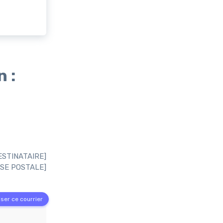
 :
ESTINATAIRE]
SE POSTALE]
ser ce courrier