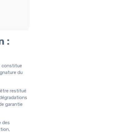
 :
e constitue
ignature du
 être restitué
e dégradations
de garantie
e des
tion,