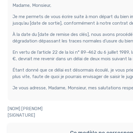
Madame, Monsieur,
Je me permets de vous écrire suite à mon départ du bien imm
jusqu’au [date de sortie], conformément à notre contrat de 
À la date du [date de remise des clés], nous avons procédé
dégradation dépassant les traces normales d’usure du bien
En vertu de l’article 22 de la loi n° 89-462 du 6 juillet 1
€, devrait me revenir dans un délai de deux mois suivant la 
Étant donné que ce délai est désormais écoulé, je vous pri
plus vite, faute de quoi je pourrais envisager de saisir le j
Je vous adresse, Madame, Monsieur, mes salutations resp
[NOM] [PRENOM]
[SIGNATURE]
Ce modèle ne correspon