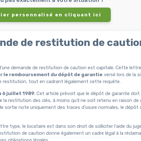
ier personnalisé en cliquant ici
de de restitution de caution
 d'une demande de restitution de caution est capitale. Cette lettr
ir le remboursement du dépôt de garantie
versé lors de la s
de restitution, tout en cadrant légalement cette requête.
u 6 juillet 1989
. Cet article prévoit que le dépôt de garantie doit
e la restitution des clés, à moins qu'il ne soit retenu en raison d
ux de sortie note uniquement des traces d'usure normales, le dépôt 
e type, le locataire est dans son droit de solliciter l'aide du jug
restitution de caution donne également un cadre légal à la réclama
ses obligations légales.