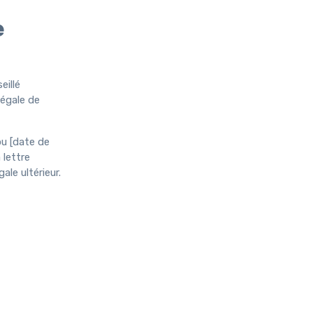
e
eillé
légale de
ou [date de
 lettre
le ultérieur.