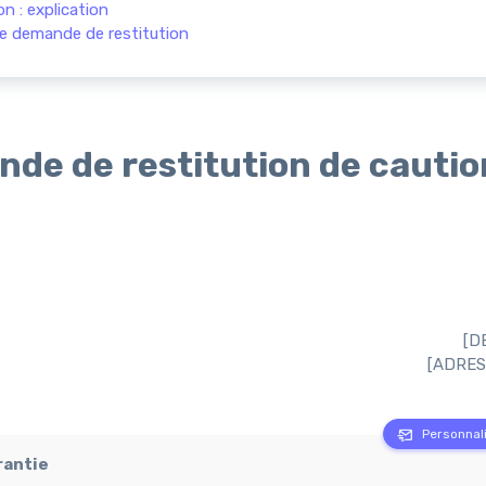
n : explication
de demande de restitution
de de restitution de caution
[D
[ADRES
Personnali
rantie