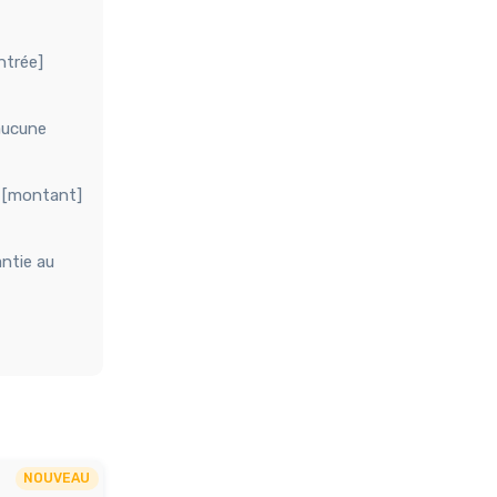
ntrée]
aucune
e [montant]
ntie au
NOUVEAU