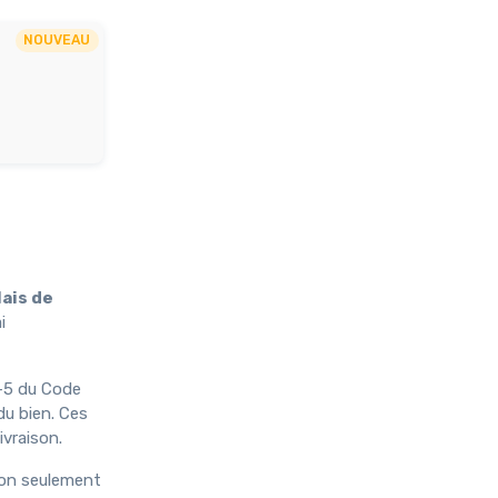
NOUVEAU
ais de
i
16-5 du Code
du bien. Ces
ivraison.
non seulement