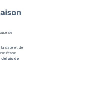
raison
ccusé de
 la date et de
 une étape
 délais de