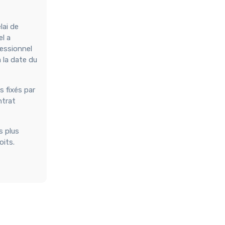
lai de
el a
fessionnel
à la date du
s fixés par
ntrat
s plus
oits.