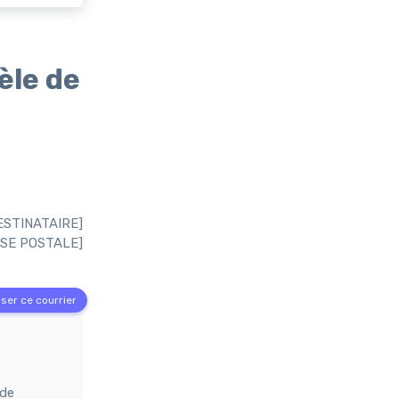
èle de
ESTINATAIRE]
SE POSTALE]
ser ce courrier
nde