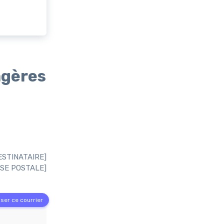
agères
ESTINATAIRE]
SE POSTALE]
ser ce courrier