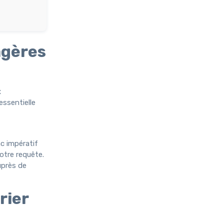
agères
x
essentielle
c impératif
otre requête.
uprès de
rier