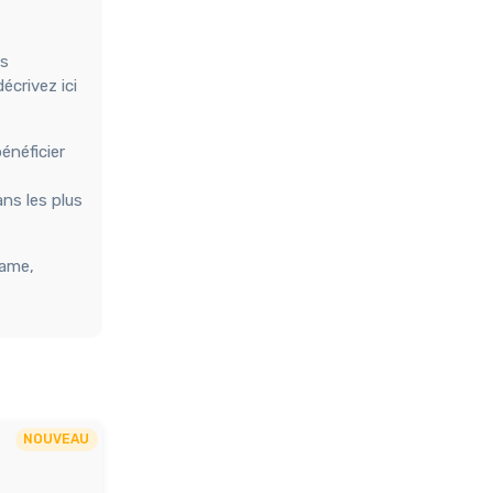
es
écrivez ici
énéficier
ns les plus
dame,
NOUVEAU