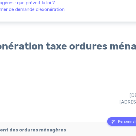
res : que prévoit la loi ?
urrier de demande d'exonération
onération taxe ordures mén
[D
[ADRES
Personnali
ement des ordures ménagères