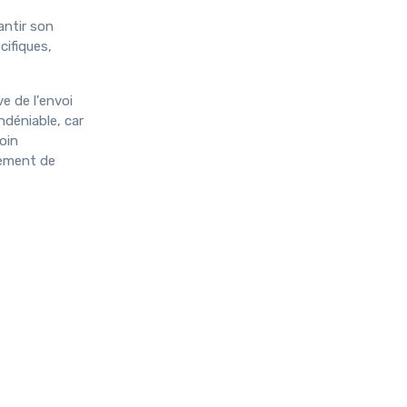
antir son
cifiques,
ve de l'envoi
ndéniable, car
oin
tement de