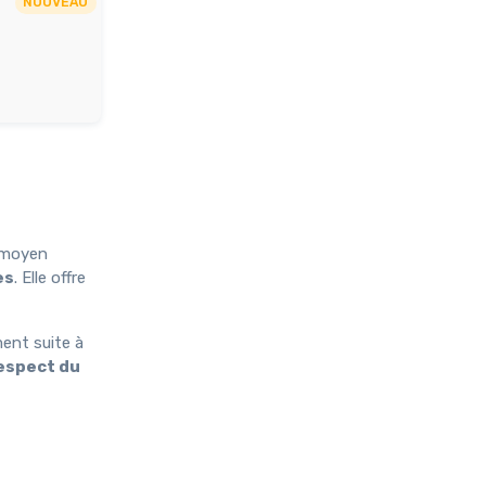
NOUVEAU
n moyen
es
. Elle offre
ment suite à
espect du