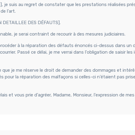
E], je suis au regret de constater que les prestations réalisées pr
e l'art.
ION DETAILLEE DES DÉFAUTS].
ble, je serai contraint de recourir à des mesures judiciaires.
procéder à la réparation des défauts énoncés ci-dessus dans un d
rrier. Passé ce délai, je me verrai dans l'obligation de saisir les
me que je me réserve le droit de demander des dommages et intérê
s pour la réparation des malfaçons si celles-ci n'étaient pas pris
élais et vous prie d'agréer, Madame, Monsieur, l'expression de mes