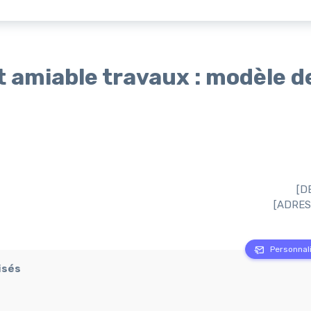
 amiable travaux : modèle d
[D
[ADRES
Personnali
isés