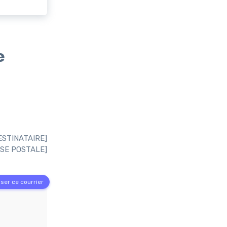
e
ESTINATAIRE]
SE POSTALE]
ser ce courrier