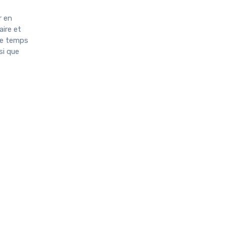
r en
ire et
 le temps
si que