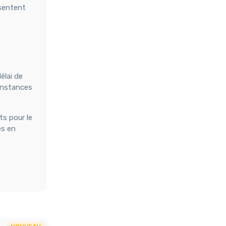
ésentent
élai de
 instances
ts pour le
es en