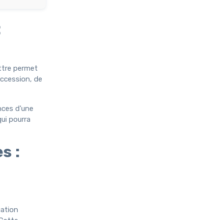
:
ettre permet
uccession, de
ences d'une
qui pourra
s :
uation