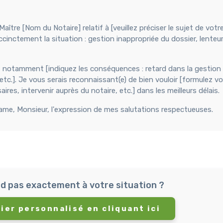
aître [Nom du Notaire] relatif à [veuillez préciser le sujet de vo
uccinctement la situation : gestion inappropriée du dossier, lenteu
i, notamment [indiquez les conséquences : retard dans la gestion 
etc.]. Je vous serais reconnaissant(e) de bien vouloir [formulez vo
es, intervenir auprès du notaire, etc.] dans les meilleurs délais.
dame, Monsieur, l'expression de mes salutations respectueuses.
d pas exactement à votre situation ?
ier personnalisé en cliquant ici