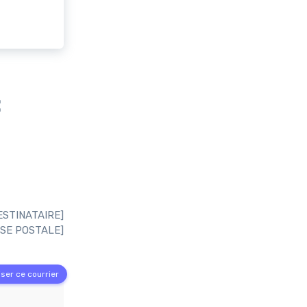
:
ESTINATAIRE]
SE POSTALE]
ser ce courrier