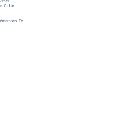
 Cette
te. Cette
 démarches. En