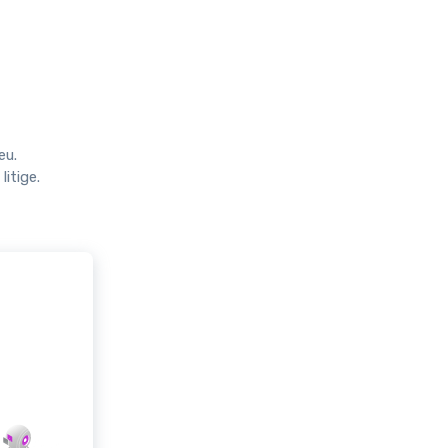
eu.
itige.