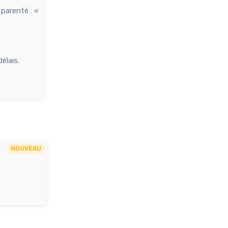
 parenté : «
élais.
NOUVEAU