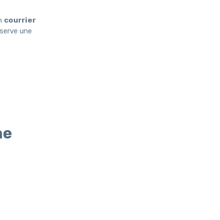
un
courrier
nserve une
he