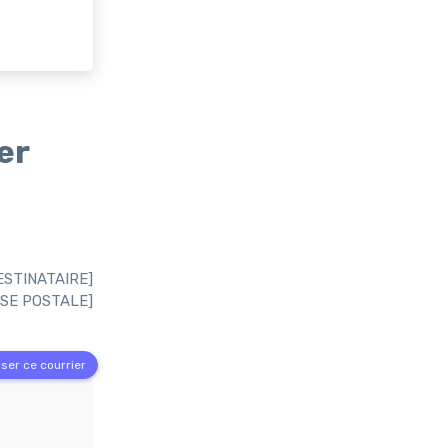
er
ESTINATAIRE]
SE POSTALE]
ser ce courrier