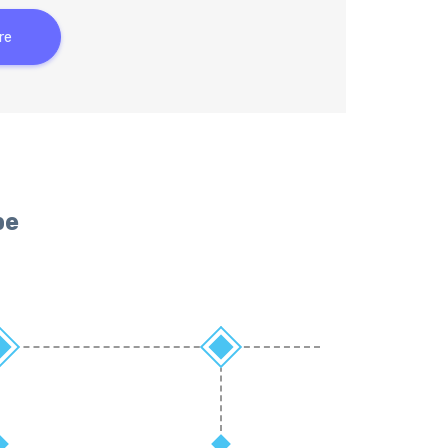
re
pe