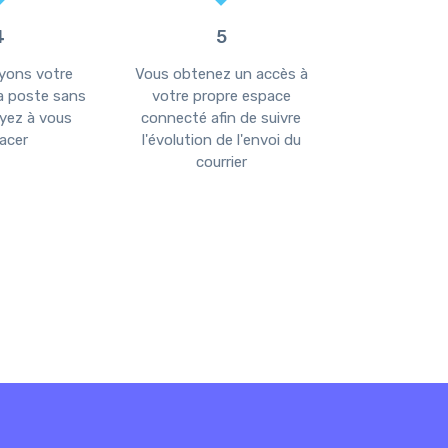
4
5
yons votre
Vous obtenez un accès à
Vous êtes noti
la poste sans
votre propre espace
chaque
yez à vous
connecté afin de suivre
acer
l'évolution de l'envoi du
courrier