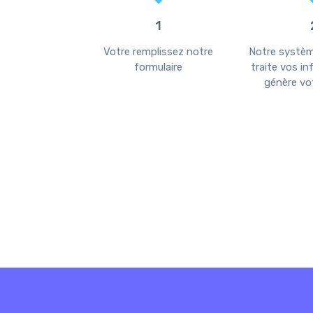
6
1
ifié par mail à
Votre remplissez notre
Notre systè
e étape
formulaire
traite vos i
génère vot