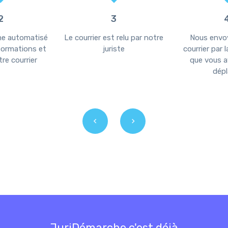
2
3
me automatisé
Le courrier est relu par notre
Nous envo
nformations et
juriste
courrier par 
re courrier
que vous a
dépl
JuriDémarche c'est déjà