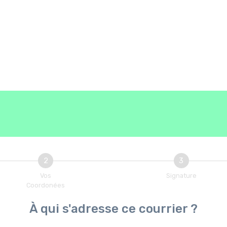
2
3
Vos
Signature
Coordonées
À qui s'adresse ce courrier ?