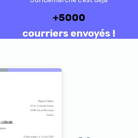
+
5000
courriers envoyés !