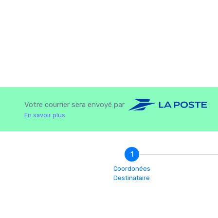
Votre courrier sera envoyé par
En savoir plus
1
Coordonées
Destinataire