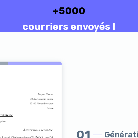
+
5000
courriers envoyés !
01
Générati