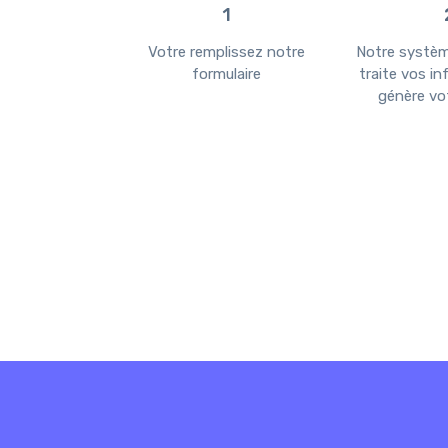
6
1
ifié par mail à
Votre remplissez notre
Notre systè
e étape
formulaire
traite vos i
génère vot