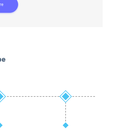
re
pe