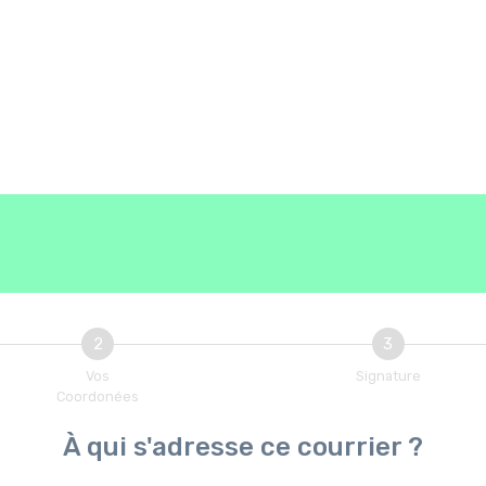
2
3
Vos
Signature
Coordonées
À qui s'adresse ce courrier ?