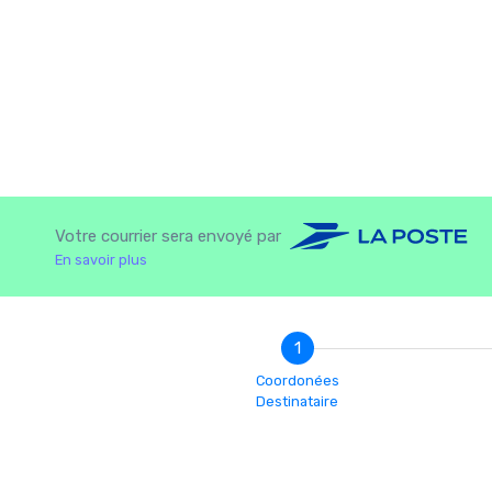
Votre courrier sera envoyé par
En savoir plus
1
Coordonées
Destinataire