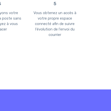
4
5
yons votre
Vous obtenez un accès à
Vous êtes noti
la poste sans
votre propre espace
chaque
yez à vous
connecté afin de suivre
acer
l'évolution de l'envoi du
courrier