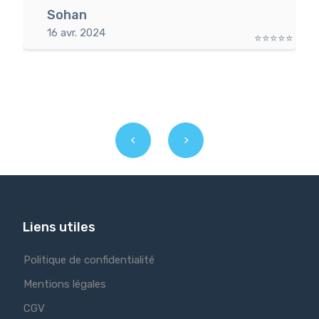
Sohan
16 avr. 2024
⭐⭐⭐⭐⭐
⭐
Liens utiles
Politique de confidentialité
Mentions légales
CGV