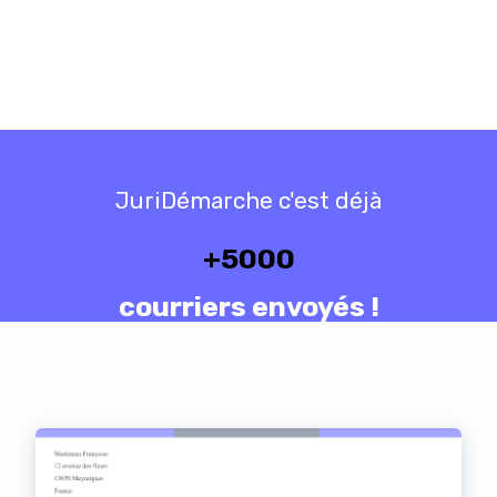
JuriDémarche c'est déjà
+
5000
courriers envoyés !