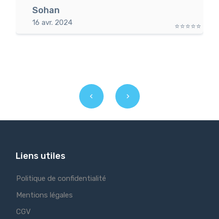
Sohan
16 avr. 2024
⭐⭐⭐⭐⭐
⭐
Liens utiles
Politique de confidentialité
Mentions légales
CGV