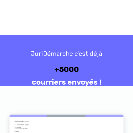
JuriDémarche c'est déjà
+
5000
courriers envoyés !