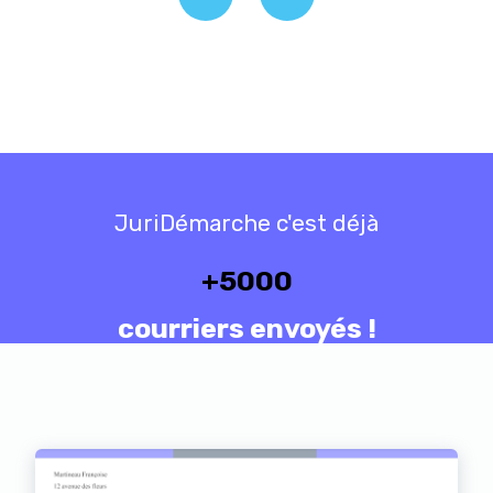
JuriDémarche c'est déjà
+
5000
courriers envoyés !