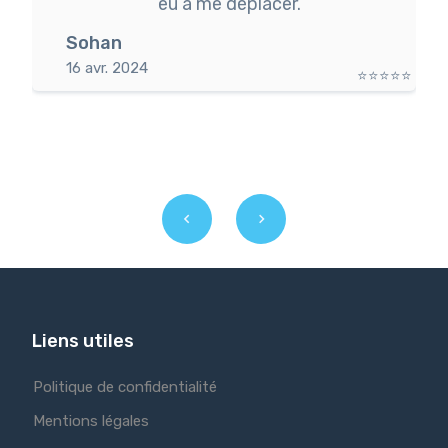
eu à me déplacer.
Sohan
16 avr. 2024
⭐⭐⭐⭐⭐
⭐
Liens utiles
Politique de confidentialité
Mentions légales