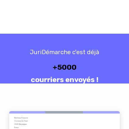
JuriDémarche c'est déjà
+
5000
courriers envoyés !