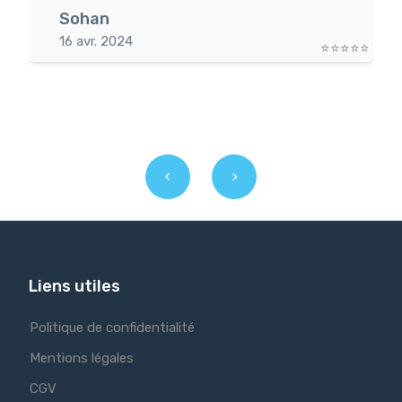
Sohan
16 avr. 2024
⭐⭐⭐⭐⭐
⭐
Liens utiles
Politique de confidentialité
Mentions légales
CGV